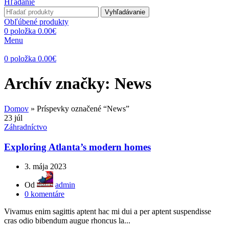
Hľadanie
Vyhľadávanie
Obľúbené produkty
0
položka
0.00
€
Menu
0
položka
0.00
€
Archív značky: News
Domov
»
Príspevky označené “News”
23
júl
Záhradníctvo
Exploring Atlanta’s modern homes
3. mája 2023
Od
admin
0
komentáre
Vivamus enim sagittis aptent hac mi dui a per aptent suspendisse
cras odio bibendum augue rhoncus la...