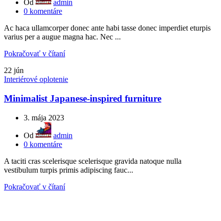
Od
admin
0
komentáre
Ac haca ullamcorper donec ante habi tasse donec imperdiet eturpis
varius per a augue magna hac. Nec ...
Pokračovať v čítaní
22
jún
Interiérové oplotenie
Minimalist Japanese-inspired furniture
3. mája 2023
Od
admin
0
komentáre
A taciti cras scelerisque scelerisque gravida natoque nulla
vestibulum turpis primis adipiscing fauc...
Pokračovať v čítaní