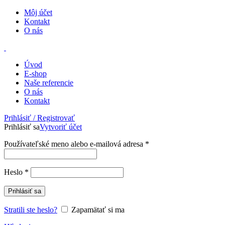
Môj účet
Kontakt
O nás
Úvod
E-shop
Naše referencie
O nás
Kontakt
Prihlásiť / Registrovať
Prihlásiť sa
Vytvoriť účet
Používateľské meno alebo e-mailová adresa
*
Heslo
*
Prihlásiť sa
Stratili ste heslo?
Zapamätať si ma